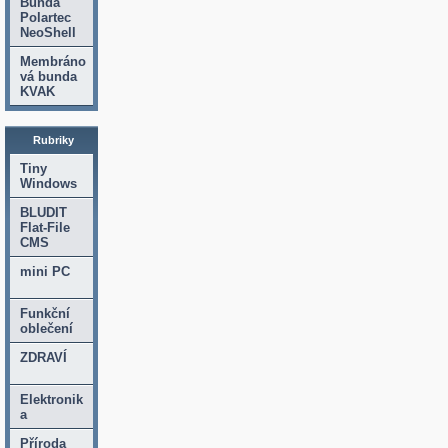
Bunda
Polartec
NeoShell
Membráno
vá bunda
KVAK
Rubriky
Tiny
Windows
BLUDIT
Flat-File
CMS
mini PC
Funkční
oblečení
ZDRAVÍ
Elektronik
a
Příroda