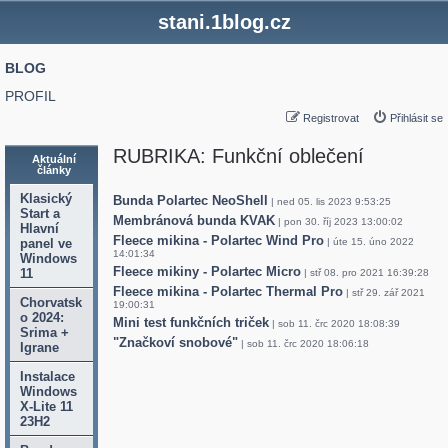
stani.1blog.cz
BLOG
PROFIL
Registrovat
Přihlásit se
RUBRIKA: Funkční oblečení
Aktuální
články
Klasický
Bunda Polartec NeoShell
| ned 05. lis 2023 9:53:25
Start a
Membránová bunda KVAK
| pon 30. říj 2023 13:00:02
Hlavní
Fleece mikina - Polartec Wind Pro
panel ve
| úte 15. úno 2022
14:01:34
Windows
Fleece mikiny - Polartec Micro
11
| stř 08. pro 2021 16:39:28
Fleece mikina - Polartec Thermal Pro
| stř 29. zář 2021
Chorvatsk
19:00:31
o 2024:
Mini test funkčních triček
| sob 11. črc 2020 18:08:39
Srima +
"Značkoví snobové"
| sob 11. črc 2020 18:06:18
Igrane
Instalace
Windows
X-Lite 11
23H2