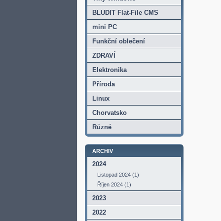
BLUDIT Flat-File CMS
mini PC
Funkční oblečení
ZDRAVÍ
Elektronika
Příroda
Linux
Chorvatsko
Různé
ARCHIV
2024
Listopad 2024 (1)
Říjen 2024 (1)
2023
2022