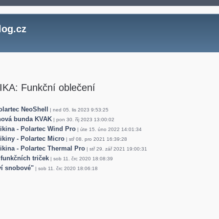
log.cz
KA: Funkční oblečení
lartec NeoShell
| ned 05. lis 2023 9:53:25
ová bunda KVAK
| pon 30. říj 2023 13:00:02
ikina - Polartec Wind Pro
| úte 15. úno 2022 14:01:34
ikiny - Polartec Micro
| stř 08. pro 2021 16:39:28
ikina - Polartec Thermal Pro
| stř 29. zář 2021 19:00:31
 funkčních triček
| sob 11. črc 2020 18:08:39
í snobové"
| sob 11. črc 2020 18:06:18