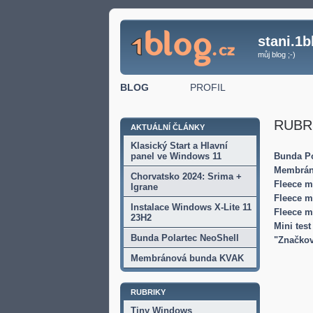
stani.1b
můj blog ;-)
BLOG
PROFIL
RUBRI
AKTUÁLNÍ ČLÁNKY
Klasický Start a Hlavní
panel ve Windows 11
Bunda Po
Membrán
Chorvatsko 2024: Srima +
Fleece m
Igrane
Fleece m
Instalace Windows X-Lite 11
Fleece m
23H2
Mini test
Bunda Polartec NeoShell
"Značkov
Membránová bunda KVAK
RUBRIKY
Tiny Windows