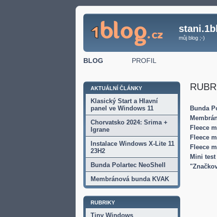
stani.1b
můj blog ;-)
BLOG
PROFIL
RUBRI
AKTUÁLNÍ ČLÁNKY
Klasický Start a Hlavní
panel ve Windows 11
Bunda Po
Membrán
Chorvatsko 2024: Srima +
Fleece m
Igrane
Fleece m
Instalace Windows X-Lite 11
Fleece m
23H2
Mini test
Bunda Polartec NeoShell
"Značkov
Membránová bunda KVAK
RUBRIKY
Tiny Windows