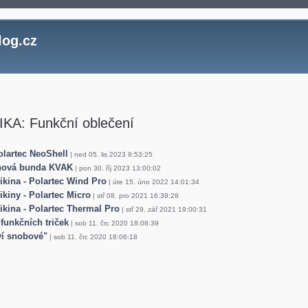
log.cz
KA: Funkční oblečení
lartec NeoShell
| ned 05. lis 2023 9:53:25
ová bunda KVAK
| pon 30. říj 2023 13:00:02
ikina - Polartec Wind Pro
| úte 15. úno 2022 14:01:34
ikiny - Polartec Micro
| stř 08. pro 2021 16:39:28
ikina - Polartec Thermal Pro
| stř 29. zář 2021 19:00:31
 funkčních triček
| sob 11. črc 2020 18:08:39
í snobové"
| sob 11. črc 2020 18:06:18