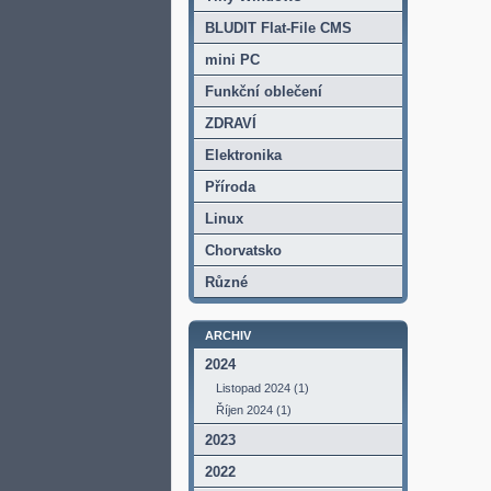
BLUDIT Flat-File CMS
mini PC
Funkční oblečení
ZDRAVÍ
Elektronika
Příroda
Linux
Chorvatsko
Různé
ARCHIV
2024
Listopad 2024 (1)
Říjen 2024 (1)
2023
2022