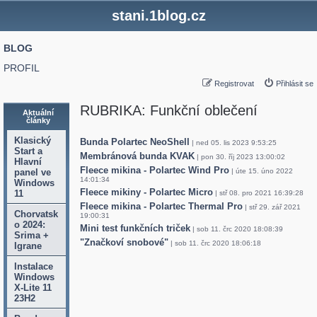
stani.1blog.cz
BLOG
PROFIL
Registrovat
Přihlásit se
RUBRIKA: Funkční oblečení
Aktuální
články
Klasický
Bunda Polartec NeoShell
| ned 05. lis 2023 9:53:25
Start a
Membránová bunda KVAK
| pon 30. říj 2023 13:00:02
Hlavní
Fleece mikina - Polartec Wind Pro
panel ve
| úte 15. úno 2022
14:01:34
Windows
Fleece mikiny - Polartec Micro
11
| stř 08. pro 2021 16:39:28
Fleece mikina - Polartec Thermal Pro
| stř 29. zář 2021
Chorvatsk
19:00:31
o 2024:
Mini test funkčních triček
| sob 11. črc 2020 18:08:39
Srima +
"Značkoví snobové"
| sob 11. črc 2020 18:06:18
Igrane
Instalace
Windows
X-Lite 11
23H2