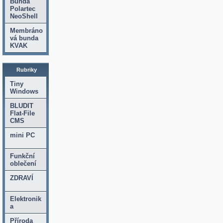
Bunda
Polartec
NeoShell
Membráno
vá bunda
KVAK
Rubriky
Tiny
Windows
BLUDIT
Flat-File
CMS
mini PC
Funkční
oblečení
ZDRAVÍ
Elektronik
a
Příroda