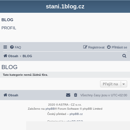
stani.1blog.cz
BLOG
PROFIL
FAQ
Registrovat
Přihlásit se
H
Obsah
BLOG
l
BLOG
e
Tato kategorie nemá žádná fóra.
d
Přejít na
a
t
Obsah
Všechny časy jsou v
UTC+02:00
2020 © ASTRA - CZ s.r.o.
Založeno na
phpBB
® Forum Software © phpBB Limited
Český překlad –
phpBB.cz
Optimized by:
phpBB SEO
Soukromí
|
Podmínky