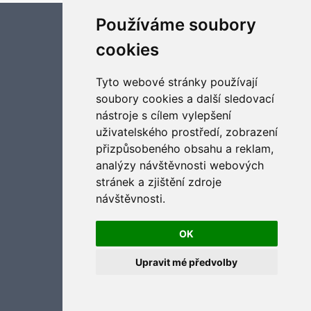
Používáme soubory
Aktualizujte předvolby souborů cookies
cookies
Tyto webové stránky používají
soubory cookies a další sledovací
nástroje s cílem vylepšení
uživatelského prostředí, zobrazení
přizpůsobeného obsahu a reklam,
analýzy návštěvnosti webových
stránek a zjištění zdroje
návštěvnosti.
OK
Upravit mé předvolby