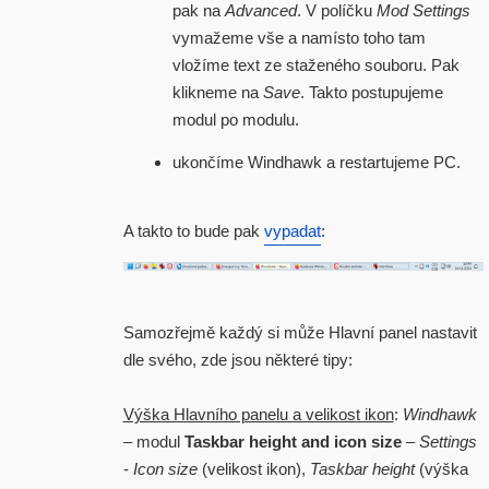
pak na
Advanced
. V políčku
Mod Settings
vymažeme vše a namísto toho tam
vložíme text ze staženého souboru. Pak
klikneme na
Save
. Takto postupujeme
modul po modulu.
ukončíme Windhawk a restartujeme PC.
A takto to bude pak
vypadat
:
Samozřejmě každý si může Hlavní panel nastavit
dle svého, zde jsou některé tipy:
Výška Hlavního panelu a velikost ikon
:
Windhawk
– modul
Taskbar height and icon size
–
Settings
-
Icon size
(velikost ikon),
Taskbar height
(výška