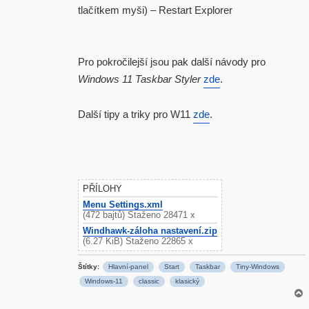
tlačítkem myši) – Restart Explorer
Pro pokročilejší jsou pak další návody pro
Windows 11 Taskbar Styler
zde
.
Další tipy a triky pro W11
zde
.
.
PŘÍLOHY
Menu Settings.xml
(472 bajtů) Staženo 28471 x
Windhawk-záloha nastavení.zip
(6.27 KiB) Staženo 22865 x
Štítky:
Hlavní-panel
Start
Taskbar
Tiny-Windows
Windows-11
classic
klasický