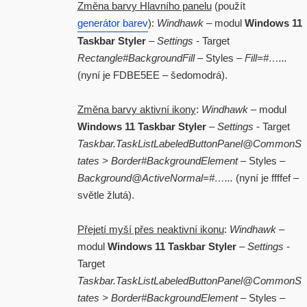
Změna barvy Hlavního panelu
(použít
generátor barev
):
Windhawk
– modul
Windows 11
Taskbar Styler
–
Settings
- Target
Rectangle#BackgroundFill
– Styles –
Fill=#…...
(nyní je FDBE5EE – šedomodrá).
Změna barvy aktivní ikony
:
Windhawk
– modul
Windows 11 Taskbar Styler
–
Settings
- Target
Taskbar.TaskListLabeledButtonPanel@CommonS
tates > Border#BackgroundElement
– Styles –
Background@ActiveNormal=#…...
(nyní je ffffef –
světle žlutá).
Přejetí myší přes neaktivní ikonu
:
Windhawk
–
modul
Windows 11 Taskbar Styler
–
Settings
-
Target
Taskbar.TaskListLabeledButtonPanel@CommonS
tates > Border#BackgroundElement
– Styles –