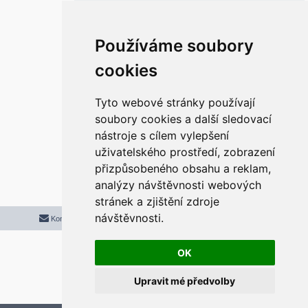
ě
v
e
k
Re: Klasický Start a Hlavní panel ve
Používáme soubory
Windows 11
r
cookies
P
pon 31. bře 2025 11:21:45
ř
í
s
Super. funguje. díky moc.
p
Tyto webové stránky používají
ě
v
soubory cookies a další sledovací
e
k
nástroje s cílem vylepšení
Odpovědět
uživatelského prostředí, zobrazení
r
5 příspěvků • Stránka
1
z
1
přizpůsobeného obsahu a reklam,
analýzy návštěvnosti webových
stránek a zjištění zdroje
návštěvnosti.
Kontaktujte mě/nás
Smazat cookies
Všechny časy jsou v
UTC+02:00
2020 © ASTRA - CZ s.r.o.
Založeno na
phpBB
® Forum Software © phpBB Limited
OK
Český překlad –
phpBB.cz
Upravit mé předvolby
Optimized by:
phpBB SEO
Soukromí
|
Podmínky