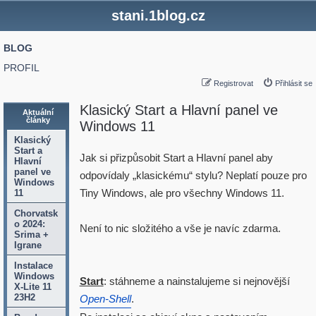
stani.1blog.cz
BLOG
PROFIL
Registrovat
Přihlásit se
Klasický Start a Hlavní panel ve
Aktuální
články
Windows 11
Klasický
Start a
Jak si přizpůsobit Start a Hlavní panel aby
Hlavní
panel ve
odpovídaly „klasickému“ stylu? Neplatí pouze pro
Windows
Tiny Windows, ale pro všechny Windows 11.
11
Chorvatsk
o 2024:
Není to nic složitého a vše je navíc zdarma.
Srima +
Igrane
Instalace
Windows
Start
: stáhneme a nainstalujeme si nejnovější
X-Lite 11
23H2
Open-Shell
.