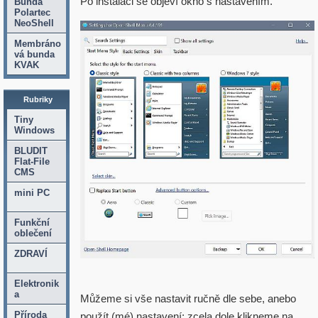
Po instalaci se objeví okno s nastavením.
Bunda
Polartec
NeoShell
Membráno
vá bunda
KVAK
Rubriky
Tiny
Windows
BLUDIT
Flat-File
CMS
mini PC
Funkční
oblečení
ZDRAVÍ
Elektronik
a
Můžeme si vše nastavit ručně dle sebe, anebo
Příroda
použít (mé) nastavení: zcela dole klikneme na