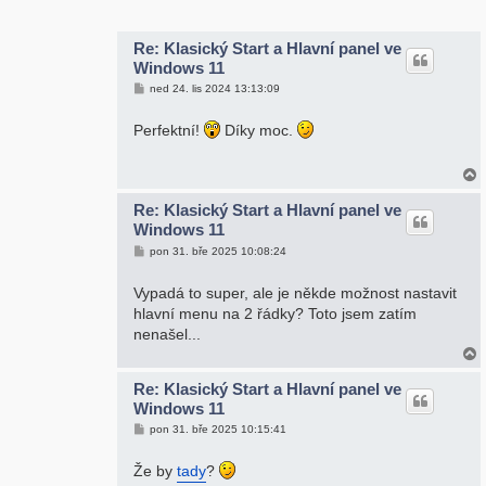
r
Re: Klasický Start a Hlavní panel ve
Windows 11
P
ned 24. lis 2024 13:13:09
ř
í
s
Perfektní!
Díky moc.
p
ě
v
e
k
Re: Klasický Start a Hlavní panel ve
Windows 11
r
P
pon 31. bře 2025 10:08:24
ř
í
s
Vypadá to super, ale je někde možnost nastavit
p
hlavní menu na 2 řádky? Toto jsem zatím
ě
v
nenašel...
e
k
Re: Klasický Start a Hlavní panel ve
Windows 11
r
P
pon 31. bře 2025 10:15:41
ř
í
s
Že by
tady
?
p