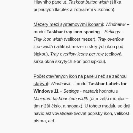
Hlavního panelu),
Taskbar button width
(šířka
připnutých tlačítek a zobrazení v ikonách).
Mezery mezi systémovými ikonami
:
Windhawk
–
modul
Taskbar tray icon spacing
–
Settings
-
Tray icon width
(velikost mezer),
Tray overflow
icon width
(velikost mezer u skrytých ikon pod
šipkou),
Tray overflow icons per row
(celková
šířka okna skrytých ikon pod šipkou).
Počet otevřených ikon na panelu než se začnou
skrývat
:
Windhawk
– modul
Taskbar Labels for
Windows 11
–
Settings
- nastavit hodnotu u
Minimum taskbar item width
(čím větší monitor –
tím nižší číslo, a naopak). U tohoto modulu se dají
navíc aktivovat/deaktivovat popisky ikon, velikost
písma, atd.