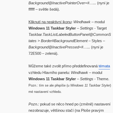
Background@InactivePointerOver=#…...
(nyní je
ffffff – světle šedá).
Kliknutí na neaktivní ikonu
:
Windhawk
– modul
Windows 11 Taskbar Styler
–
Settings
- Target
Taskbar.TaskListLabeledButtonPanel@CommonS
tates > Border#BackgroundElement
– Styles –
Background@InactivePressed=#…...
(nyní je
72E500 – zelená).
Můžeme také zvolit přímo předdefinovaná
témata
vzhledu Hlavního panelu:
Windhawk
– modul
Windows 11 Taskbar Styler
–
Settings
- Theme.
Pozn.: tím se ale přepíše (u
Windows 11 Taskbar Styler
)
mé nastavení vzhledu.
Pozn.:
pokud se něco hned po (změně) nastavení
nezobrazuje, většinou stačí (na Ploše pravým