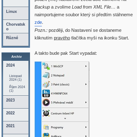
Backup
a zvolíme
Load from XML File…
a
Linux
naimportujeme soubor který si předtím stáhneme
zde
.
Chorvatsk
o
Pozn.:
později, do Nastavení se dostaneme
kliknutím
pravého
tlačítka myši na ikonku Start.
Různé
A takto bude pak Start vypadat:
Archiv
2024
Listopad
2024 (1)
Říjen 2024
(1)
2023
2022
2021