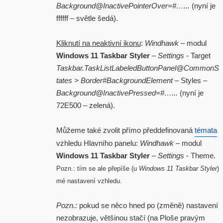
Background@InactivePointerOver=#…...
(nyní je
ffffff – světle šedá).
Kliknutí na neaktivní ikonu
:
Windhawk
– modul
Windows 11 Taskbar Styler
–
Settings
- Target
Taskbar.TaskListLabeledButtonPanel@CommonS
tates > Border#BackgroundElement
– Styles –
Background@InactivePressed=#…...
(nyní je
72E500 – zelená).
Můžeme také zvolit přímo předdefinovaná
témata
vzhledu Hlavního panelu:
Windhawk
– modul
Windows 11 Taskbar Styler
–
Settings
- Theme.
Pozn.: tím se ale přepíše (u
Windows 11 Taskbar Styler
)
mé nastavení vzhledu.
Pozn.:
pokud se něco hned po (změně) nastavení
nezobrazuje, většinou stačí (na Ploše pravým