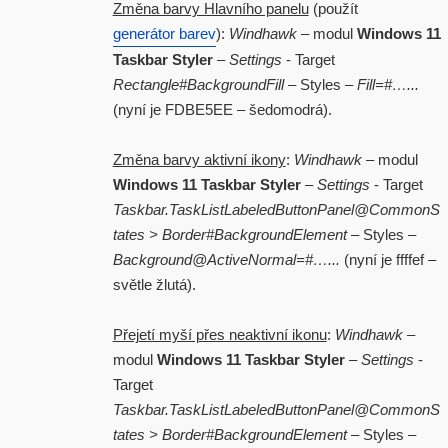
Změna barvy Hlavního panelu
(použít
generátor barev
):
Windhawk
– modul
Windows 11
Taskbar Styler
–
Settings
- Target
Rectangle#BackgroundFill
– Styles –
Fill=#…...
(nyní je FDBE5EE – šedomodrá).
Změna barvy aktivní ikony
:
Windhawk
– modul
Windows 11 Taskbar Styler
–
Settings
- Target
Taskbar.TaskListLabeledButtonPanel@CommonS
tates > Border#BackgroundElement
– Styles –
Background@ActiveNormal=#…...
(nyní je ffffef –
světle žlutá).
Přejetí myší přes neaktivní ikonu
:
Windhawk
–
modul
Windows 11 Taskbar Styler
–
Settings
-
Target
Taskbar.TaskListLabeledButtonPanel@CommonS
tates > Border#BackgroundElement
– Styles –