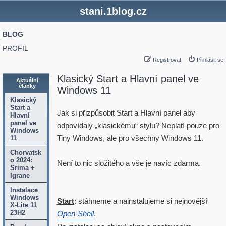
stani.1blog.cz
BLOG
PROFIL
Registrovat
Přihlásit se
Klasický Start a Hlavní panel ve
Aktuální
články
Windows 11
Klasický
Start a
Jak si přizpůsobit Start a Hlavní panel aby
Hlavní
panel ve
odpovídaly „klasickému“ stylu? Neplatí pouze pro
Windows
Tiny Windows, ale pro všechny Windows 11.
11
Chorvatsk
o 2024:
Není to nic složitého a vše je navíc zdarma.
Srima +
Igrane
Instalace
Windows
Start
: stáhneme a nainstalujeme si nejnovější
X-Lite 11
23H2
Open-Shell
.