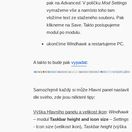
pak na
Advanced
. V políčku
Mod Settings
vymažeme vše a namísto toho tam
vložíme text ze staženého souboru. Pak
klikneme na
Save
. Takto postupujeme
modul po modulu.
ukončíme Windhawk a restartujeme PC.
A takto to bude pak
vypadat
:
Samozřejmě každý si může Hlavní panel nastavit
dle svého, zde jsou některé tipy:
Výška Hlavního panelu a velikost ikon
:
Windhawk
– modul
Taskbar height and icon size
–
Settings
-
Icon size
(velikost ikon),
Taskbar height
(výška