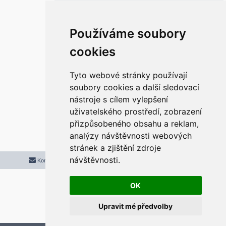
ě
v
e
k
Re: Klasický Start a Hlavní panel ve
Používáme soubory
Windows 11
r
cookies
P
pon 31. bře 2025 11:21:45
ř
í
s
Super. funguje. díky moc.
p
Tyto webové stránky používají
ě
v
soubory cookies a další sledovací
e
k
nástroje s cílem vylepšení
Odpovědět
uživatelského prostředí, zobrazení
r
5 příspěvků • Stránka
1
z
1
přizpůsobeného obsahu a reklam,
analýzy návštěvnosti webových
stránek a zjištění zdroje
návštěvnosti.
Kontaktujte mě/nás
Smazat cookies
Všechny časy jsou v
UTC+02:00
2020 © ASTRA - CZ s.r.o.
Založeno na
phpBB
® Forum Software © phpBB Limited
OK
Český překlad –
phpBB.cz
Upravit mé předvolby
Optimized by:
phpBB SEO
Soukromí
|
Podmínky