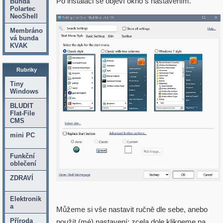
Po instalaci se objeví okno s nastavením.
Bunda
Polartec
NeoShell
Membráno
vá bunda
KVAK
Rubriky
Tiny
Windows
BLUDIT
Flat-File
CMS
mini PC
Funkční
oblečení
ZDRAVÍ
Elektronik
a
Můžeme si vše nastavit ručně dle sebe, anebo
Příroda
použít (mé) nastavení: zcela dole klikneme na