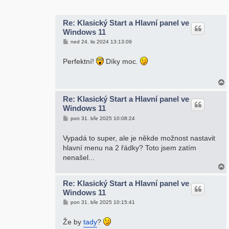
r
Re: Klasický Start a Hlavní panel ve
Windows 11
P
ned 24. lis 2024 13:13:09
ř
í
s
Perfektní!
Díky moc.
p
ě
v
e
k
Re: Klasický Start a Hlavní panel ve
Windows 11
r
P
pon 31. bře 2025 10:08:24
ř
í
s
Vypadá to super, ale je někde možnost nastavit
p
hlavní menu na 2 řádky? Toto jsem zatím
ě
v
nenašel...
e
k
Re: Klasický Start a Hlavní panel ve
Windows 11
r
P
pon 31. bře 2025 10:15:41
ř
í
s
Že by
tady
?
p