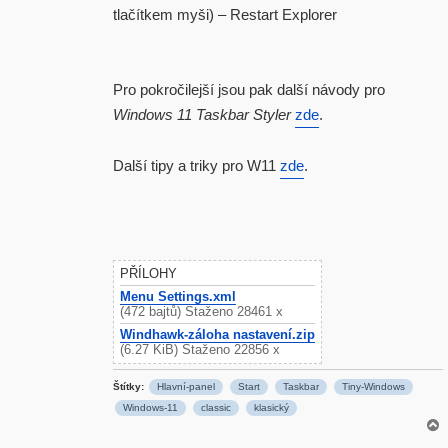
tlačítkem myši) – Restart Explorer
Pro pokročilejší jsou pak další návody pro
Windows 11 Taskbar Styler
zde
.
Další tipy a triky pro W11
zde
.
.
PŘÍLOHY
Menu Settings.xml
(472 bajtů) Staženo 28461 x
Windhawk-záloha nastavení.zip
(6.27 KiB) Staženo 22856 x
Štítky:
Hlavní-panel
Start
Taskbar
Tiny-Windows
Windows-11
classic
klasický