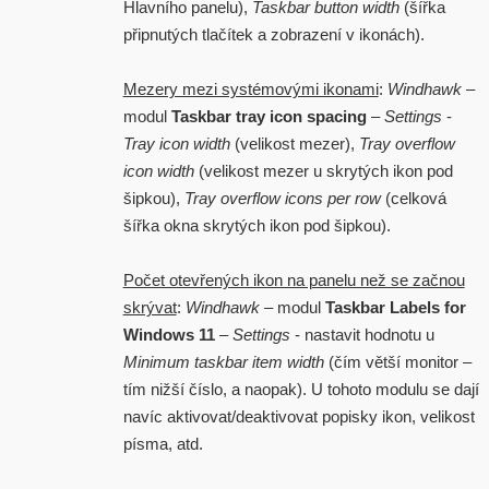
Hlavního panelu),
Taskbar button width
(šířka
připnutých tlačítek a zobrazení v ikonách).
Mezery mezi systémovými ikonami
:
Windhawk
–
modul
Taskbar tray icon spacing
–
Settings
-
Tray icon width
(velikost mezer),
Tray overflow
icon width
(velikost mezer u skrytých ikon pod
šipkou),
Tray overflow icons per row
(celková
šířka okna skrytých ikon pod šipkou).
Počet otevřených ikon na panelu než se začnou
skrývat
:
Windhawk
– modul
Taskbar Labels for
Windows 11
–
Settings
- nastavit hodnotu u
Minimum taskbar item width
(čím větší monitor –
tím nižší číslo, a naopak). U tohoto modulu se dají
navíc aktivovat/deaktivovat popisky ikon, velikost
písma, atd.