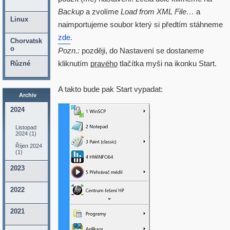
Backup
a zvolíme
Load from XML File…
a
Linux
naimportujeme soubor který si předtím stáhneme
zde
.
Chorvatsk
o
Pozn.:
později, do Nastavení se dostaneme
kliknutím
pravého
tlačítka myši na ikonku Start.
Různé
A takto bude pak Start vypadat:
Archiv
2024
Listopad
2024 (1)
Říjen 2024
(1)
2023
2022
2021