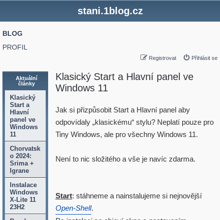
stani.1blog.cz
BLOG
PROFIL
Registrovat
Přihlásit se
Klasický Start a Hlavní panel ve
Aktuální
články
Windows 11
Klasický
Start a
Jak si přizpůsobit Start a Hlavní panel aby
Hlavní
panel ve
odpovídaly „klasickému“ stylu? Neplatí pouze pro
Windows
Tiny Windows, ale pro všechny Windows 11.
11
Chorvatsk
o 2024:
Není to nic složitého a vše je navíc zdarma.
Srima +
Igrane
Instalace
Windows
Start
: stáhneme a nainstalujeme si nejnovější
X-Lite 11
23H2
Open-Shell
.