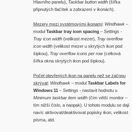
Hlavního panelu),
Taskbar button width
(šířka
připnutých tlačítek a zobrazení v ikonách).
Mezery mezi systémovými ikonami
:
Windhawk
–
modul
Taskbar tray icon spacing
–
Settings
-
Tray icon width
(velikost mezer),
Tray overflow
icon width
(velikost mezer u skrytých ikon pod
šipkou),
Tray overflow icons per row
(celková
šířka okna skrytých ikon pod šipkou).
Počet otevřených ikon na panelu než se začnou
skrývat
:
Windhawk
– modul
Taskbar Labels for
Windows 11
–
Settings
- nastavit hodnotu u
Minimum taskbar item width
(čím větší monitor –
tím nižší číslo, a naopak). U tohoto modulu se dají
navíc aktivovat/deaktivovat popisky ikon, velikost
písma, atd.