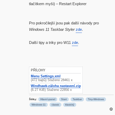
tlačítkem myši) – Restart Explorer
Pro pokročilejší jsou pak další návody pro
Windows 11 Taskbar Styler
zde
.
Další tipy a triky pro W11
zde
.
.
PŘÍLOHY
Menu Settings.xml
(472 bajtů) Staženo 28461 x
Windhawk-záloha nastavení.zip
(6.27 KiB) Staženo 22856 x
Štítky:
Hlavní-panel
Start
Taskbar
Tiny-Windows
Windows-11
classic
klasický