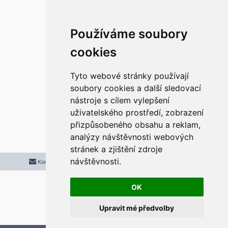
ě
v
e
k
Re: Klasický Start a Hlavní panel ve
Používáme soubory
Windows 11
r
cookies
P
pon 31. bře 2025 11:21:45
ř
í
s
Super. funguje. díky moc.
p
Tyto webové stránky používají
ě
v
soubory cookies a další sledovací
e
k
nástroje s cílem vylepšení
Odpovědět
uživatelského prostředí, zobrazení
r
5 příspěvků • Stránka
1
z
1
přizpůsobeného obsahu a reklam,
analýzy návštěvnosti webových
stránek a zjištění zdroje
návštěvnosti.
Kontaktujte mě/nás
Smazat cookies
Všechny časy jsou v
UTC+02:00
2020 © ASTRA - CZ s.r.o.
Založeno na
phpBB
® Forum Software © phpBB Limited
OK
Český překlad –
phpBB.cz
Upravit mé předvolby
Optimized by:
phpBB SEO
Soukromí
|
Podmínky