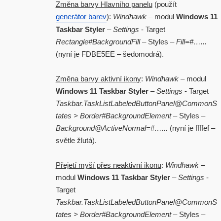
Změna barvy Hlavního panelu
(použít
generátor barev
):
Windhawk
– modul
Windows 11
Taskbar Styler
–
Settings
- Target
Rectangle#BackgroundFill
– Styles –
Fill=#…...
(nyní je FDBE5EE – šedomodrá).
Změna barvy aktivní ikony
:
Windhawk
– modul
Windows 11 Taskbar Styler
–
Settings
- Target
Taskbar.TaskListLabeledButtonPanel@CommonS
tates > Border#BackgroundElement
– Styles –
Background@ActiveNormal=#…...
(nyní je ffffef –
světle žlutá).
Přejetí myší přes neaktivní ikonu
:
Windhawk
–
modul
Windows 11 Taskbar Styler
–
Settings
-
Target
Taskbar.TaskListLabeledButtonPanel@CommonS
tates > Border#BackgroundElement
– Styles –