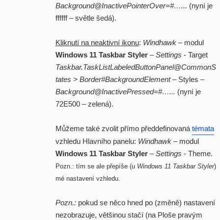
Background@InactivePointerOver=#…...
(nyní je
ffffff – světle šedá).
Kliknutí na neaktivní ikonu
:
Windhawk
– modul
Windows 11 Taskbar Styler
–
Settings
- Target
Taskbar.TaskListLabeledButtonPanel@CommonS
tates > Border#BackgroundElement
– Styles –
Background@InactivePressed=#…...
(nyní je
72E500 – zelená).
Můžeme také zvolit přímo předdefinovaná
témata
vzhledu Hlavního panelu:
Windhawk
– modul
Windows 11 Taskbar Styler
–
Settings
- Theme.
Pozn.: tím se ale přepíše (u
Windows 11 Taskbar Styler
)
mé nastavení vzhledu.
Pozn.:
pokud se něco hned po (změně) nastavení
nezobrazuje, většinou stačí (na Ploše pravým