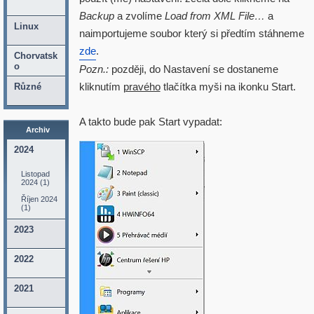
Backup
a zvolíme
Load from XML File…
a
Linux
naimportujeme soubor který si předtím stáhneme
zde
.
Chorvatsk
o
Pozn.:
později, do Nastavení se dostaneme
kliknutím
pravého
tlačítka myši na ikonku Start.
Různé
A takto bude pak Start vypadat:
Archiv
2024
Listopad
2024 (1)
Říjen 2024
(1)
2023
2022
2021