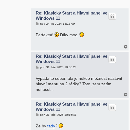
r
Re: Klasický Start a Hlavní panel ve
Windows 11
P
ned 24. lis 2024 13:13:09
ř
í
s
Perfektní!
Díky moc.
p
ě
v
e
k
Re: Klasický Start a Hlavní panel ve
Windows 11
r
P
pon 31. bře 2025 10:08:24
ř
í
s
Vypadá to super, ale je někde možnost nastavit
p
hlavní menu na 2 řádky? Toto jsem zatím
ě
v
nenašel...
e
k
Re: Klasický Start a Hlavní panel ve
Windows 11
r
P
pon 31. bře 2025 10:15:41
ř
í
s
Že by
tady
?
p