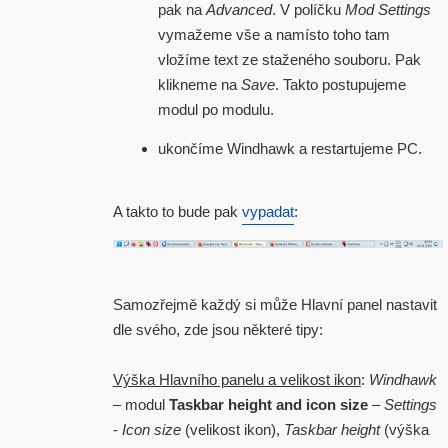
pak na
Advanced
. V políčku
Mod Settings
vymažeme vše a namísto toho tam
vložíme text ze staženého souboru. Pak
klikneme na
Save
. Takto postupujeme
modul po modulu.
ukončíme Windhawk a restartujeme PC.
A takto to bude pak
vypadat
:
Samozřejmě každý si může Hlavní panel nastavit
dle svého, zde jsou některé tipy:
Výška Hlavního panelu a velikost ikon
:
Windhawk
– modul
Taskbar height and icon size
–
Settings
-
Icon size
(velikost ikon),
Taskbar height
(výška