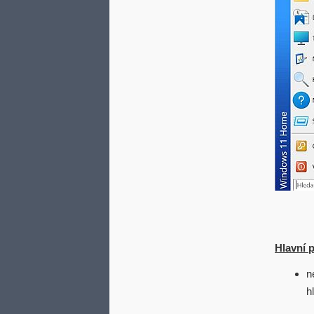
Hlavní 
n
h