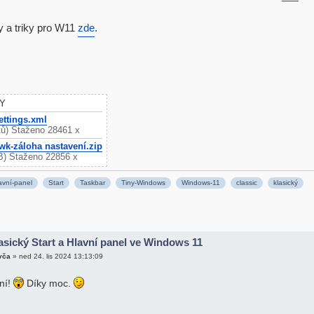
py a triky pro W11
zde
.
Y
ttings.xml
tů) Staženo 28461 x
k-záloha nastavení.zip
iB) Staženo 22856 x
avní-panel
Start
Taskbar
Tiny-Windows
Windows-11
classic
klasický
asický Start a Hlavní panel ve Windows 11
vča
»
ned 24. lis 2024 13:13:09
ní!
Díky moc.