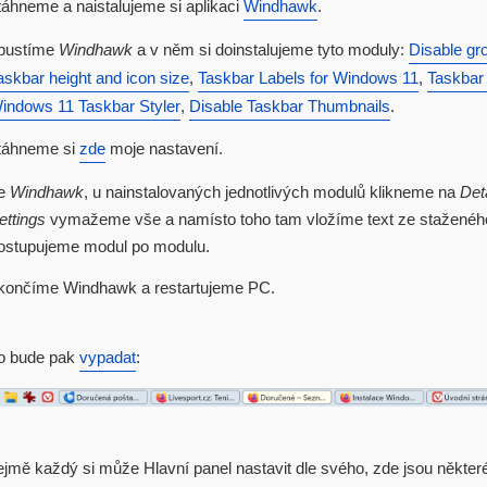
táhneme a naistalujeme si aplikaci
Windhawk
.
pustíme
Windhawk
a v něm si doinstalujeme tyto moduly:
Disable gr
askbar height and icon size
,
Taskbar Labels for Windows 11
,
Taskbar 
indows 11 Taskbar Styler
,
Disable Taskbar Thumbnails
.
táhneme si
zde
moje nastavení.
e
Windhawk
, u nainstalovaných jednotlivých modulů klikneme na
Deta
ettings
vymažeme vše a namísto toho tam vložíme text ze staženéh
ostupujeme modul po modulu.
končíme Windhawk a restartujeme PC.
to bude pak
vypadat
:
mě každý si může Hlavní panel nastavit dle svého, zde jsou některé