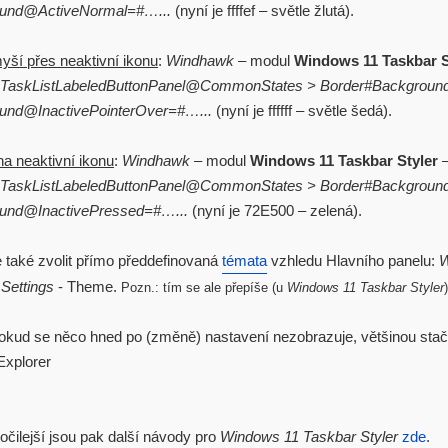
und@ActiveNormal=#…...
(nyní je ffffef – světle žlutá).
myší přes neaktivní ikonu
:
Windhawk
– modul
Windows 11 Taskbar S
.TaskListLabeledButtonPanel@CommonStates > Border#Backgroun
und@InactivePointerOver=#…...
(nyní je ffffff – světle šedá).
 na neaktivní ikonu
:
Windhawk
– modul
Windows 11 Taskbar Styler
.TaskListLabeledButtonPanel@CommonStates > Border#Backgroun
und@InactivePressed=#…...
(nyní je 72E500 – zelená).
také zvolit přímo předdefinovaná
témata
vzhledu Hlavního panelu:
W
–
Settings
- Theme.
Pozn.: tím se ale přepíše (u
Windows 11 Taskbar Styler
kud se něco hned po (změně) nastavení nezobrazuje, většinou stačí
Explorer
očilejší jsou pak další návody pro
Windows 11 Taskbar Styler
zde
.