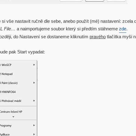
i vše nastavit ručně dle sebe, anebo použít (mé) nastavení: zcela 
L File…
a naimportujeme soubor který si předtím stáhneme
zde
.
ozději, do Nastavení se dostaneme kliknutím
pravého
tlačítka myši n
bude pak Start vypadat: