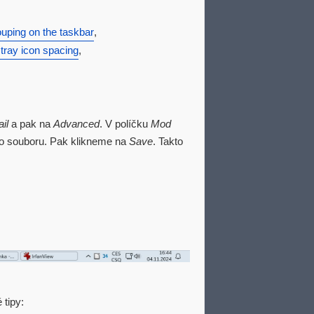
ouping on the taskbar
,
tray icon spacing
,
il
a pak na
Advanced
. V políčku
Mod
o souboru. Pak klikneme na
Save
. Takto
 tipy: