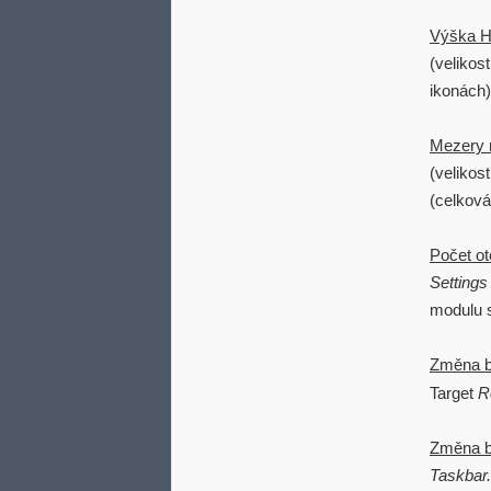
Výška Hl
(velikost
ikonách)
Mezery 
(velikos
(celková
Počet ot
Settings
modulu s
Změna b
Target
R
Změna ba
Taskbar