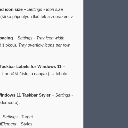
nd icon size
–
Settings
-
Icon size
(šířka připnutých tlačítek a zobrazení v
spacing
–
Settings
-
Tray icon width
d šipkou),
Tray overflow icons per row
Taskbar Labels for Windows 11
–
 tím nižší číslo, a naopak). U tohoto
indows 11 Taskbar Styler
–
Settings
-
edomodrá).
–
Settings
- Target
dElement
– Styles –