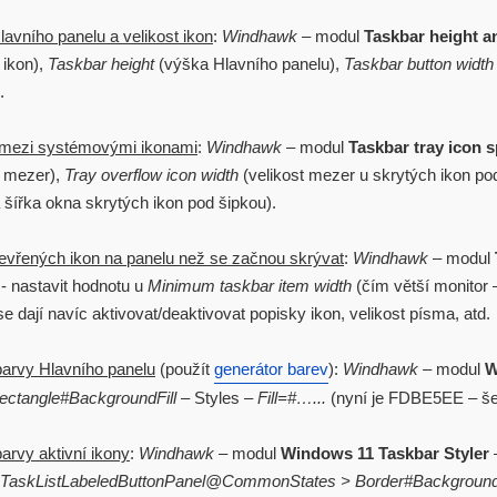
avního panelu a velikost ikon
:
Windhawk
– modul
Taskbar height a
 ikon),
Taskbar height
(výška Hlavního panelu),
Taskbar button width
.
mezi systémovými ikonami
:
Windhawk
– modul
Taskbar tray icon 
t mezer),
Tray overflow icon width
(velikost mezer u skrytých ikon po
 šířka okna skrytých ikon pod šipkou).
evřených ikon na panelu než se začnou skrývat
:
Windhawk
– modul
- nastavit hodnotu u
Minimum taskbar item width
(čím větší monitor –
e dají navíc aktivovat/deaktivovat popisky ikon, velikost písma, atd.
arvy Hlavního panelu
(použít
generátor barev
):
Windhawk
– modul
W
ectangle#BackgroundFill
– Styles –
Fill=#…...
(nyní je FDBE5EE – š
rvy aktivní ikony
:
Windhawk
– modul
Windows 11 Taskbar Styler
.TaskListLabeledButtonPanel@CommonStates > Border#Backgroun