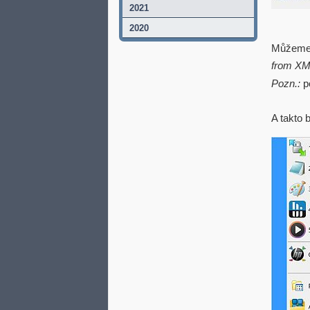
2021
2020
Můžeme s
from XM
Pozn.:
p
A takto 