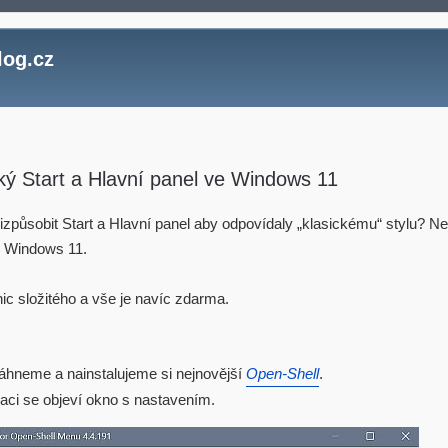
log.cz
ký Start a Hlavní panel ve Windows 11
řizpůsobit Start a Hlavní panel aby odpovídaly „klasickému“ stylu? N
 Windows 11.
nic složitého a vše je navíc zdarma.
táhneme a nainstalujeme si nejnovější
Open-Shell
.
laci se objeví okno s nastavením.