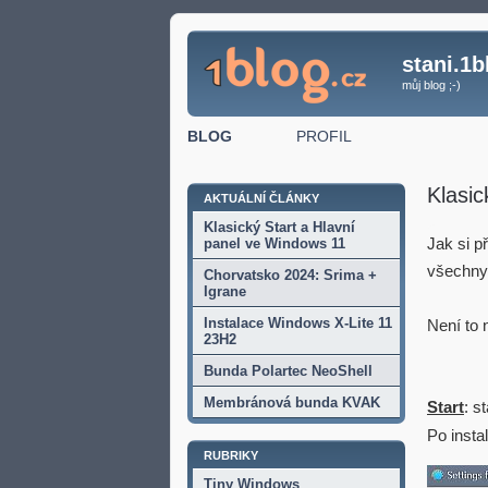
stani.1b
můj blog ;-)
BLOG
PROFIL
Klasic
AKTUÁLNÍ ČLÁNKY
Klasický Start a Hlavní
Jak si p
panel ve Windows 11
všechny
Chorvatsko 2024: Srima +
Igrane
Instalace Windows X-Lite 11
Není to 
23H2
Bunda Polartec NeoShell
Membránová bunda KVAK
Start
: s
Po insta
RUBRIKY
Tiny Windows