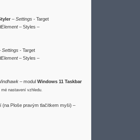
tyler
–
Settings
- Target
dElement
– Styles –
–
Settings
- Target
dElement
– Styles –
indhawk
– modul
Windows 11 Taskbar
) mé nastavení vzhledu.
 (na Ploše pravým tlačítkem myši) –