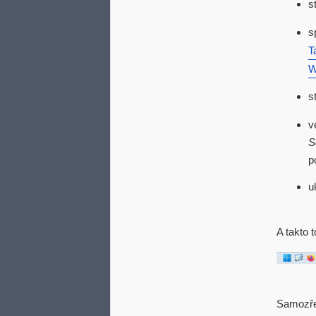
s
s
T
W
s
v
S
p
u
A takto 
Samozřej