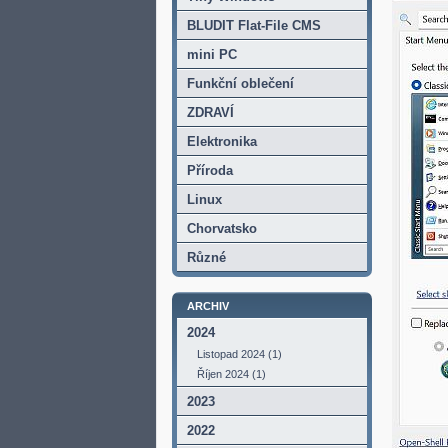
BLUDIT Flat-File CMS
mini PC
Funkční oblečení
ZDRAVÍ
Elektronika
Příroda
Linux
Chorvatsko
Různé
ARCHIV
2024
Listopad 2024 (1)
Říjen 2024 (1)
2023
2022