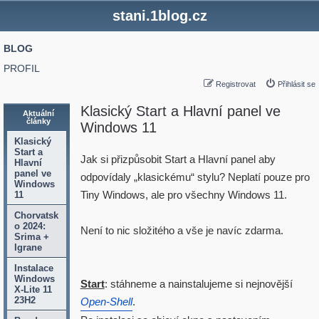
stani.1blog.cz
BLOG
PROFIL
Registrovat
Přihlásit se
Klasický Start a Hlavní panel ve
Aktuální
články
Windows 11
Klasický
Start a
Jak si přizpůsobit Start a Hlavní panel aby
Hlavní
panel ve
odpovídaly „klasickému“ stylu? Neplatí pouze pro
Windows
Tiny Windows, ale pro všechny Windows 11.
11
Chorvatsk
o 2024:
Není to nic složitého a vše je navíc zdarma.
Srima +
Igrane
Instalace
Windows
Start
: stáhneme a nainstalujeme si nejnovější
X-Lite 11
23H2
Open-Shell
.