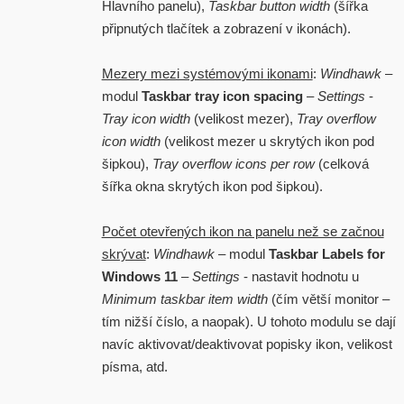
Hlavního panelu),
Taskbar button width
(šířka
připnutých tlačítek a zobrazení v ikonách).
Mezery mezi systémovými ikonami
:
Windhawk
–
modul
Taskbar tray icon spacing
–
Settings
-
Tray icon width
(velikost mezer),
Tray overflow
icon width
(velikost mezer u skrytých ikon pod
šipkou),
Tray overflow icons per row
(celková
šířka okna skrytých ikon pod šipkou).
Počet otevřených ikon na panelu než se začnou
skrývat
:
Windhawk
– modul
Taskbar Labels for
Windows 11
–
Settings
- nastavit hodnotu u
Minimum taskbar item width
(čím větší monitor –
tím nižší číslo, a naopak). U tohoto modulu se dají
navíc aktivovat/deaktivovat popisky ikon, velikost
písma, atd.