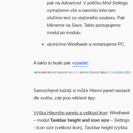
pak na
Advanced
. V políčku
Mod Settings
vymažeme vše a namísto toho tam
vložíme text ze staženého souboru. Pak
klikneme na
Save
. Takto postupujeme
modul po modulu.
ukončíme Windhawk a restartujeme PC.
A takto to bude pak
vypadat
:
Samozřejmě každý si může Hlavní panel nastavit
dle svého, zde jsou některé tipy:
Výška Hlavního panelu a velikost ikon
:
Windhawk
– modul
Taskbar height and icon size
–
Settings
-
Icon size
(velikost ikon),
Taskbar height
(výška