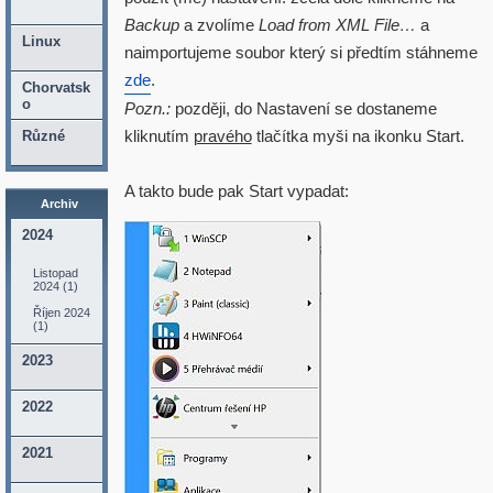
Backup
a zvolíme
Load from XML File…
a
Linux
naimportujeme soubor který si předtím stáhneme
zde
.
Chorvatsk
o
Pozn.:
později, do Nastavení se dostaneme
kliknutím
pravého
tlačítka myši na ikonku Start.
Různé
A takto bude pak Start vypadat:
Archiv
2024
Listopad
2024 (1)
Říjen 2024
(1)
2023
2022
2021