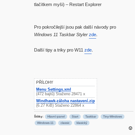
tlačítkem myši) – Restart Explorer
Pro pokročilejší jsou pak další návody pro
Windows 11 Taskbar Styler
zde
.
Další tipy a triky pro W11
zde
.
.
PŘÍLOHY
Menu Settings.xml
(472 bajtů) Staženo 28471 x
Windhawk-záloha nastavení.zip
(6.27 KiB) Staženo 22864 x
Štítky:
Hlavní-panel
Start
Taskbar
Tiny-Windows
Windows-11
classic
klasický