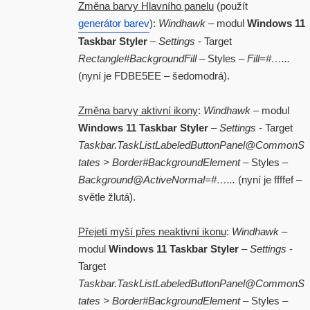
Změna barvy Hlavního panelu
(použít
generátor barev
):
Windhawk
– modul
Windows 11
Taskbar Styler
–
Settings
- Target
Rectangle#BackgroundFill
– Styles –
Fill=#…...
(nyní je FDBE5EE – šedomodrá).
Změna barvy aktivní ikony
:
Windhawk
– modul
Windows 11 Taskbar Styler
–
Settings
- Target
Taskbar.TaskListLabeledButtonPanel@CommonS
tates > Border#BackgroundElement
– Styles –
Background@ActiveNormal=#…...
(nyní je ffffef –
světle žlutá).
Přejetí myší přes neaktivní ikonu
:
Windhawk
–
modul
Windows 11 Taskbar Styler
–
Settings
-
Target
Taskbar.TaskListLabeledButtonPanel@CommonS
tates > Border#BackgroundElement
– Styles –