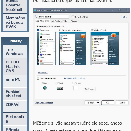
Po instalaci se objeví okno s nastavením.
Bunda
Polartec
NeoShell
Membráno
vá bunda
KVAK
Rubriky
Tiny
Windows
BLUDIT
Flat-File
CMS
mini PC
Funkční
oblečení
ZDRAVÍ
Elektronik
a
Můžeme si vše nastavit ručně dle sebe, anebo
Příroda
použít (mé) nastavení: zcela dole klikneme na