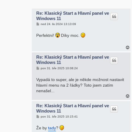
r
Re: Klasický Start a Hlavní panel ve
Windows 11
P
ned 24. lis 2024 13:13:09
ř
í
s
Perfektní!
Díky moc.
p
ě
v
e
k
Re: Klasický Start a Hlavní panel ve
Windows 11
r
P
pon 31. bře 2025 10:08:24
ř
í
s
Vypadá to super, ale je někde možnost nastavit
p
hlavní menu na 2 řádky? Toto jsem zatím
ě
v
nenašel...
e
k
Re: Klasický Start a Hlavní panel ve
Windows 11
r
P
pon 31. bře 2025 10:15:41
ř
í
s
Že by
tady
?
p