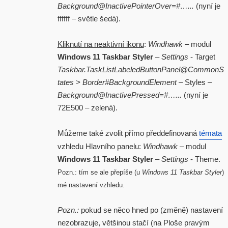
Background@InactivePointerOver=#…...
(nyní je
ffffff – světle šedá).
Kliknutí na neaktivní ikonu
:
Windhawk
– modul
Windows 11 Taskbar Styler
–
Settings
- Target
Taskbar.TaskListLabeledButtonPanel@CommonS
tates > Border#BackgroundElement
– Styles –
Background@InactivePressed=#…...
(nyní je
72E500 – zelená).
Můžeme také zvolit přímo předdefinovaná
témata
vzhledu Hlavního panelu:
Windhawk
– modul
Windows 11 Taskbar Styler
–
Settings
- Theme.
Pozn.: tím se ale přepíše (u
Windows 11 Taskbar Styler
)
mé nastavení vzhledu.
Pozn.:
pokud se něco hned po (změně) nastavení
nezobrazuje, většinou stačí (na Ploše pravým