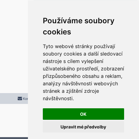
ě
v
e
k
Re: Klasický Start a Hlavní panel ve
Používáme soubory
Windows 11
r
cookies
P
pon 31. bře 2025 11:21:45
ř
í
s
Super. funguje. díky moc.
p
Tyto webové stránky používají
ě
v
soubory cookies a další sledovací
e
k
nástroje s cílem vylepšení
Odpovědět
uživatelského prostředí, zobrazení
r
5 příspěvků • Stránka
1
z
1
přizpůsobeného obsahu a reklam,
analýzy návštěvnosti webových
stránek a zjištění zdroje
návštěvnosti.
Kontaktujte mě/nás
Smazat cookies
Všechny časy jsou v
UTC+02:00
2020 © ASTRA - CZ s.r.o.
Založeno na
phpBB
® Forum Software © phpBB Limited
OK
Český překlad –
phpBB.cz
Upravit mé předvolby
Optimized by:
phpBB SEO
Soukromí
|
Podmínky