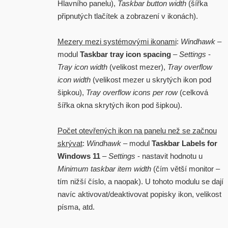
Hlavního panelu),
Taskbar button width
(šířka
připnutých tlačítek a zobrazení v ikonách).
Mezery mezi systémovými ikonami
:
Windhawk
–
modul
Taskbar tray icon spacing
–
Settings
-
Tray icon width
(velikost mezer),
Tray overflow
icon width
(velikost mezer u skrytých ikon pod
šipkou),
Tray overflow icons per row
(celková
šířka okna skrytých ikon pod šipkou).
Počet otevřených ikon na panelu než se začnou
skrývat
:
Windhawk
– modul
Taskbar Labels for
Windows 11
–
Settings
- nastavit hodnotu u
Minimum taskbar item width
(čím větší monitor –
tím nižší číslo, a naopak). U tohoto modulu se dají
navíc aktivovat/deaktivovat popisky ikon, velikost
písma, atd.