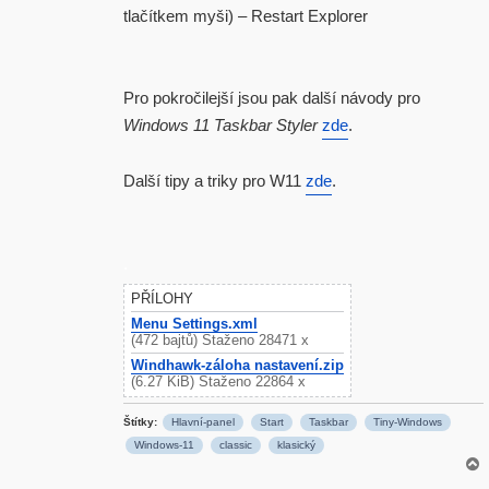
tlačítkem myši) – Restart Explorer
Pro pokročilejší jsou pak další návody pro
Windows 11 Taskbar Styler
zde
.
Další tipy a triky pro W11
zde
.
.
PŘÍLOHY
Menu Settings.xml
(472 bajtů) Staženo 28471 x
Windhawk-záloha nastavení.zip
(6.27 KiB) Staženo 22864 x
Štítky:
Hlavní-panel
Start
Taskbar
Tiny-Windows
Windows-11
classic
klasický