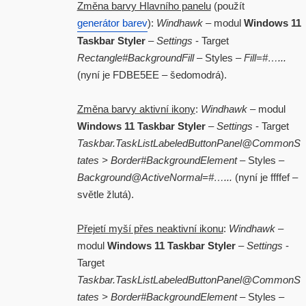
Změna barvy Hlavního panelu
(použít
generátor barev
):
Windhawk
– modul
Windows 11
Taskbar Styler
–
Settings
- Target
Rectangle#BackgroundFill
– Styles –
Fill=#…...
(nyní je FDBE5EE – šedomodrá).
Změna barvy aktivní ikony
:
Windhawk
– modul
Windows 11 Taskbar Styler
–
Settings
- Target
Taskbar.TaskListLabeledButtonPanel@CommonS
tates > Border#BackgroundElement
– Styles –
Background@ActiveNormal=#…...
(nyní je ffffef –
světle žlutá).
Přejetí myší přes neaktivní ikonu
:
Windhawk
–
modul
Windows 11 Taskbar Styler
–
Settings
-
Target
Taskbar.TaskListLabeledButtonPanel@CommonS
tates > Border#BackgroundElement
– Styles –