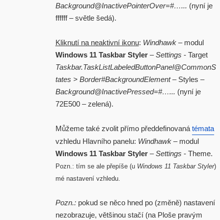
Background@InactivePointerOver=#…...
(nyní je
ffffff – světle šedá).
Kliknutí na neaktivní ikonu
:
Windhawk
– modul
Windows 11 Taskbar Styler
–
Settings
- Target
Taskbar.TaskListLabeledButtonPanel@CommonS
tates > Border#BackgroundElement
– Styles –
Background@InactivePressed=#…...
(nyní je
72E500 – zelená).
Můžeme také zvolit přímo předdefinovaná
témata
vzhledu Hlavního panelu:
Windhawk
– modul
Windows 11 Taskbar Styler
–
Settings
- Theme.
Pozn.: tím se ale přepíše (u
Windows 11 Taskbar Styler
)
mé nastavení vzhledu.
Pozn.:
pokud se něco hned po (změně) nastavení
nezobrazuje, většinou stačí (na Ploše pravým