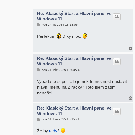
r
Re: Klasický Start a Hlavní panel ve
Windows 11
P
ned 24. lis 2024 13:13:09
ř
í
s
Perfektní!
Díky moc.
p
ě
v
e
k
Re: Klasický Start a Hlavní panel ve
Windows 11
r
P
pon 31. bře 2025 10:08:24
ř
í
s
Vypadá to super, ale je někde možnost nastavit
p
hlavní menu na 2 řádky? Toto jsem zatím
ě
v
nenašel...
e
k
Re: Klasický Start a Hlavní panel ve
Windows 11
r
P
pon 31. bře 2025 10:15:41
ř
í
s
Že by
tady
?
p