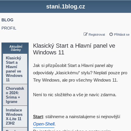
stani.1blog.cz
BLOG
PROFIL
Registrovat
Přihlásit se
Klasický Start a Hlavní panel ve
Aktuální
články
Windows 11
Klasický
Start a
Jak si přizpůsobit Start a Hlavní panel aby
Hlavní
panel ve
odpovídaly „klasickému“ stylu? Neplatí pouze pro
Windows
Tiny Windows, ale pro všechny Windows 11.
11
Chorvatsk
o 2024:
Není to nic složitého a vše je navíc zdarma.
Srima +
Igrane
Instalace
Windows
Start
: stáhneme a nainstalujeme si nejnovější
X-Lite 11
23H2
Open-Shell
.