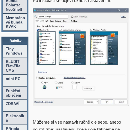
Po instalaci se objeví okno s nastavením.
Bunda
Polartec
NeoShell
Membráno
vá bunda
KVAK
Rubriky
Tiny
Windows
BLUDIT
Flat-File
CMS
mini PC
Funkční
oblečení
ZDRAVÍ
Elektronik
a
Můžeme si vše nastavit ručně dle sebe, anebo
Příroda
použít (mé) nastavení: zcela dole klikneme na