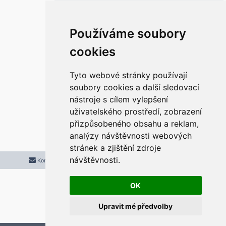
ě
v
e
k
Re: Klasický Start a Hlavní panel ve
Používáme soubory
Windows 11
r
cookies
P
pon 31. bře 2025 11:21:45
ř
í
s
Super. funguje. díky moc.
p
Tyto webové stránky používají
ě
v
soubory cookies a další sledovací
e
k
nástroje s cílem vylepšení
Odpovědět
uživatelského prostředí, zobrazení
r
5 příspěvků • Stránka
1
z
1
přizpůsobeného obsahu a reklam,
analýzy návštěvnosti webových
stránek a zjištění zdroje
návštěvnosti.
Kontaktujte mě/nás
Smazat cookies
Všechny časy jsou v
UTC+02:00
2020 © ASTRA - CZ s.r.o.
Založeno na
phpBB
® Forum Software © phpBB Limited
OK
Český překlad –
phpBB.cz
Upravit mé předvolby
Optimized by:
phpBB SEO
Soukromí
|
Podmínky