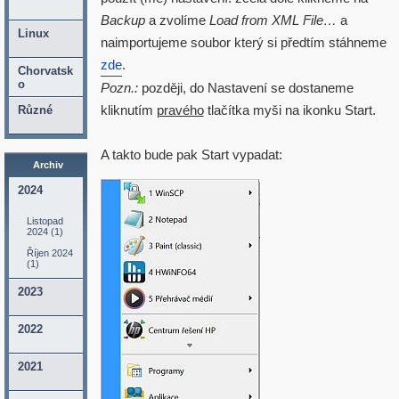
Backup
a zvolíme
Load from XML File…
a
Linux
naimportujeme soubor který si předtím stáhneme
zde
.
Chorvatsk
o
Pozn.:
později, do Nastavení se dostaneme
kliknutím
pravého
tlačítka myši na ikonku Start.
Různé
A takto bude pak Start vypadat:
Archiv
2024
Listopad
2024 (1)
Říjen 2024
(1)
2023
2022
2021