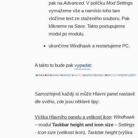
pak na
Advanced
. V políčku
Mod Settings
vymažeme vše a namísto toho tam
vložíme text ze staženého souboru. Pak
klikneme na
Save
. Takto postupujeme
modul po modulu.
ukončíme Windhawk a restartujeme PC.
A takto to bude pak
vypadat
:
Samozřejmě každý si může Hlavní panel nastavit
dle svého, zde jsou některé tipy:
Výška Hlavního panelu a velikost ikon
:
Windhawk
– modul
Taskbar height and icon size
–
Settings
-
Icon size
(velikost ikon),
Taskbar height
(výška