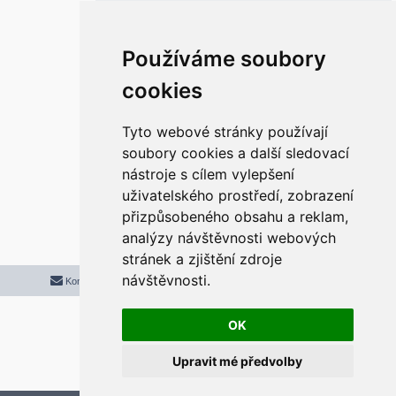
ě
v
e
k
Re: Klasický Start a Hlavní panel ve
Používáme soubory
Windows 11
r
cookies
P
pon 31. bře 2025 11:21:45
ř
í
s
Super. funguje. díky moc.
p
Tyto webové stránky používají
ě
v
soubory cookies a další sledovací
e
k
nástroje s cílem vylepšení
Odpovědět
uživatelského prostředí, zobrazení
r
5 příspěvků • Stránka
1
z
1
přizpůsobeného obsahu a reklam,
analýzy návštěvnosti webových
stránek a zjištění zdroje
návštěvnosti.
Kontaktujte mě/nás
Smazat cookies
Všechny časy jsou v
UTC+02:00
2020 © ASTRA - CZ s.r.o.
Založeno na
phpBB
® Forum Software © phpBB Limited
OK
Český překlad –
phpBB.cz
Upravit mé předvolby
Optimized by:
phpBB SEO
Soukromí
|
Podmínky