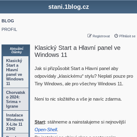
stani.1blog.cz
BLOG
PROFIL
Registrovat
Přihlásit se
Klasický Start a Hlavní panel ve
Aktuální
články
Windows 11
Klasický
Start a
Jak si přizpůsobit Start a Hlavní panel aby
Hlavní
panel ve
odpovídaly „klasickému“ stylu? Neplatí pouze pro
Windows
Tiny Windows, ale pro všechny Windows 11.
11
Chorvatsk
o 2024:
Není to nic složitého a vše je navíc zdarma.
Srima +
Igrane
Instalace
Windows
Start
: stáhneme a nainstalujeme si nejnovější
X-Lite 11
23H2
Open-Shell
.