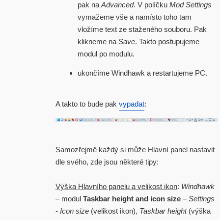
pak na
Advanced
. V políčku
Mod Settings
vymažeme vše a namísto toho tam
vložíme text ze staženého souboru. Pak
klikneme na
Save
. Takto postupujeme
modul po modulu.
ukončíme Windhawk a restartujeme PC.
A takto to bude pak
vypadat
:
Samozřejmě každý si může Hlavní panel nastavit
dle svého, zde jsou některé tipy:
Výška Hlavního panelu a velikost ikon
:
Windhawk
– modul
Taskbar height and icon size
–
Settings
-
Icon size
(velikost ikon),
Taskbar height
(výška