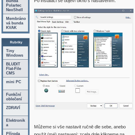
Po instalaci se objeví okno s nastavením.
Bunda
Polartec
NeoShell
Membráno
vá bunda
KVAK
Rubriky
Tiny
Windows
BLUDIT
Flat-File
CMS
mini PC
Funkční
oblečení
ZDRAVÍ
Elektronik
a
Můžeme si vše nastavit ručně dle sebe, anebo
Příroda
použít (mé) nastavení: zcela dole klikneme na