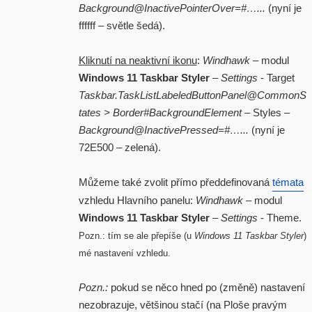
Background@InactivePointerOver=#…...
(nyní je
ffffff – světle šedá).
Kliknutí na neaktivní ikonu
:
Windhawk
– modul
Windows 11 Taskbar Styler
–
Settings
- Target
Taskbar.TaskListLabeledButtonPanel@CommonS
tates > Border#BackgroundElement
– Styles –
Background@InactivePressed=#…...
(nyní je
72E500 – zelená).
Můžeme také zvolit přímo předdefinovaná
témata
vzhledu Hlavního panelu:
Windhawk
– modul
Windows 11 Taskbar Styler
–
Settings
- Theme.
Pozn.: tím se ale přepíše (u
Windows 11 Taskbar Styler
)
mé nastavení vzhledu.
Pozn.:
pokud se něco hned po (změně) nastavení
nezobrazuje, většinou stačí (na Ploše pravým