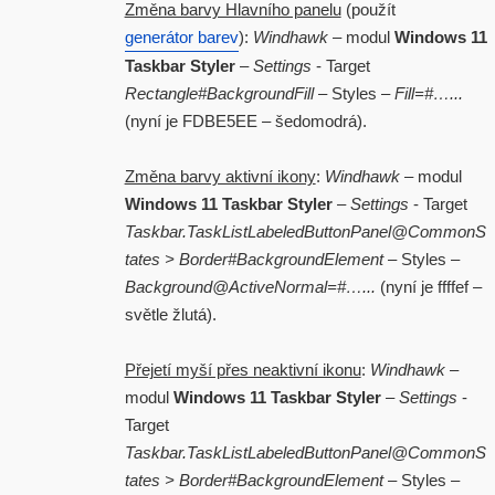
Změna barvy Hlavního panelu
(použít
generátor barev
):
Windhawk
– modul
Windows 11
Taskbar Styler
–
Settings
- Target
Rectangle#BackgroundFill
– Styles –
Fill=#…...
(nyní je FDBE5EE – šedomodrá).
Změna barvy aktivní ikony
:
Windhawk
– modul
Windows 11 Taskbar Styler
–
Settings
- Target
Taskbar.TaskListLabeledButtonPanel@CommonS
tates > Border#BackgroundElement
– Styles –
Background@ActiveNormal=#…...
(nyní je ffffef –
světle žlutá).
Přejetí myší přes neaktivní ikonu
:
Windhawk
–
modul
Windows 11 Taskbar Styler
–
Settings
-
Target
Taskbar.TaskListLabeledButtonPanel@CommonS
tates > Border#BackgroundElement
– Styles –