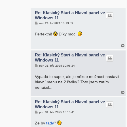
r
Re: Klasický Start a Hlavní panel ve
Windows 11
P
ned 24. lis 2024 13:13:09
ř
í
s
Perfektní!
Díky moc.
p
ě
v
e
k
Re: Klasický Start a Hlavní panel ve
Windows 11
r
P
pon 31. bře 2025 10:08:24
ř
í
s
Vypadá to super, ale je někde možnost nastavit
p
hlavní menu na 2 řádky? Toto jsem zatím
ě
v
nenašel...
e
k
Re: Klasický Start a Hlavní panel ve
Windows 11
r
P
pon 31. bře 2025 10:15:41
ř
í
s
Že by
tady
?
p