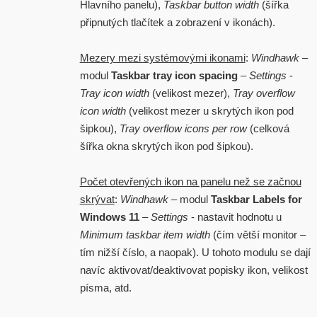
Hlavního panelu),
Taskbar button width
(šířka
připnutých tlačítek a zobrazení v ikonách).
Mezery mezi systémovými ikonami
:
Windhawk
–
modul
Taskbar tray icon spacing
–
Settings
-
Tray icon width
(velikost mezer),
Tray overflow
icon width
(velikost mezer u skrytých ikon pod
šipkou),
Tray overflow icons per row
(celková
šířka okna skrytých ikon pod šipkou).
Počet otevřených ikon na panelu než se začnou
skrývat
:
Windhawk
– modul
Taskbar Labels for
Windows 11
–
Settings
- nastavit hodnotu u
Minimum taskbar item width
(čím větší monitor –
tím nižší číslo, a naopak). U tohoto modulu se dají
navíc aktivovat/deaktivovat popisky ikon, velikost
písma, atd.