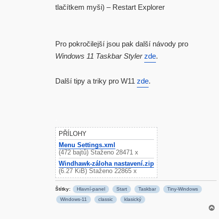
tlačítkem myši) – Restart Explorer
Pro pokročilejší jsou pak další návody pro
Windows 11 Taskbar Styler
zde
.
Další tipy a triky pro W11
zde
.
.
PŘÍLOHY
Menu Settings.xml
(472 bajtů) Staženo 28471 x
Windhawk-záloha nastavení.zip
(6.27 KiB) Staženo 22865 x
Štítky:
Hlavní-panel
Start
Taskbar
Tiny-Windows
Windows-11
classic
klasický