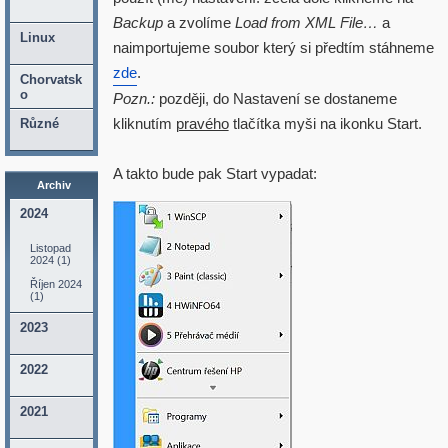
Backup
a zvolíme
Load from XML File…
a
Linux
naimportujeme soubor který si předtím stáhneme
zde
.
Chorvatsk
o
Pozn.:
později, do Nastavení se dostaneme
kliknutím
pravého
tlačítka myši na ikonku Start.
Různé
A takto bude pak Start vypadat:
Archiv
2024
Listopad
2024 (1)
Říjen 2024
(1)
2023
2022
2021