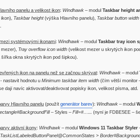
avního panelu a velikost ikon
:
Windhawk
– modul
Taskbar height a
 ikon),
Taskbar height
(výška Hlavního panelu),
Taskbar button width
.
mezi systémovými ikonami
:
Windhawk
– modul
Taskbar tray icon 
t mezer),
Tray overflow icon width
(velikost mezer u skrytých ikon po
 šířka okna skrytých ikon pod šipkou).
evřených ikon na panelu než se začnou skrývat
:
Windhawk
– modul
- nastavit hodnotu u
Minimum taskbar item width
(čím větší monitor –
e dají navíc aktivovat/deaktivovat popisky ikon, velikost písma, atd.
arvy Hlavního panelu
(použít
generátor barev
):
Windhawk
– modul
W
ectangle#BackgroundFill
– Styles –
Fill=#…...
(nyní je FDBE5EE – š
rvy aktivní ikony
:
Windhawk
– modul
Windows 11 Taskbar Styler
.TaskListLabeledButtonPanel@CommonStates > Border#Backgroun