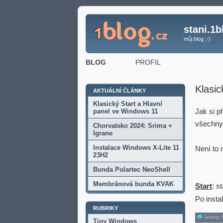
stani.1b
můj blog ;-)
BLOG
PROFIL
Klasic
AKTUÁLNÍ ČLÁNKY
Klasický Start a Hlavní
Jak si p
panel ve Windows 11
všechny
Chorvatsko 2024: Srima +
Igrane
Instalace Windows X-Lite 11
Není to 
23H2
Bunda Polartec NeoShell
Membránová bunda KVAK
Start
: s
Po insta
RUBRIKY
Tiny Windows