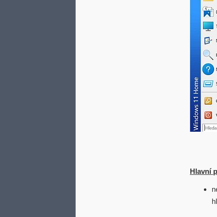
Hlavní 
n
h