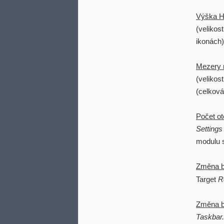
Výška Hl
(velikost
ikonách)
Mezery 
(velikos
(celková
Počet ot
Settings
modulu s
Změna b
Target
R
Změna ba
Taskbar