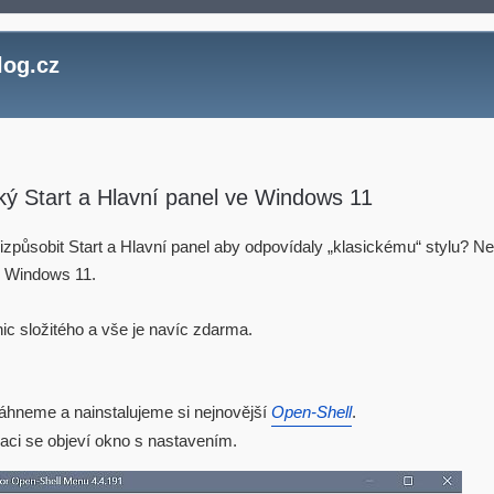
log.cz
ký Start a Hlavní panel ve Windows 11
řizpůsobit Start a Hlavní panel aby odpovídaly „klasickému“ stylu? N
 Windows 11.
nic složitého a vše je navíc zdarma.
táhneme a nainstalujeme si nejnovější
Open-Shell
.
laci se objeví okno s nastavením.