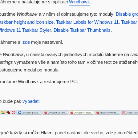
táhneme a naistalujeme si aplikaci
Windhawk
.
pustíme
Windhawk
a v něm si doinstalujeme tyto moduly:
Disable gr
askbar height and icon size
,
Taskbar Labels for Windows 11
,
Taskbar 
indows 11 Taskbar Styler
,
Disable Taskbar Thumbnails
.
táhneme si
zde
moje nastavení.
e
Windhawk
, u nainstalovaných jednotlivých modulů klikneme na
Deta
ettings
vymažeme vše a namísto toho tam vložíme text ze staženéh
ostupujeme modul po modulu.
končíme Windhawk a restartujeme PC.
to bude pak
vypadat
:
mě každý si může Hlavní panel nastavit dle svého, zde jsou některé