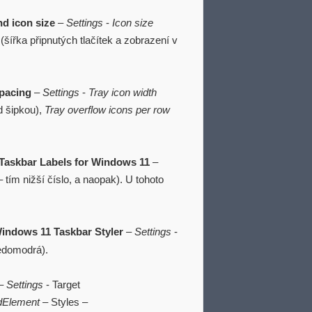
nd icon size
–
Settings
-
Icon size
(šířka připnutých tlačítek a zobrazení v
spacing
–
Settings
-
Tray icon width
d šipkou),
Tray overflow icons per row
Taskbar Labels for Windows 11
–
 tím nižší číslo, a naopak). U tohoto
indows 11 Taskbar Styler
–
Settings
-
edomodrá).
–
Settings
- Target
dElement
– Styles –