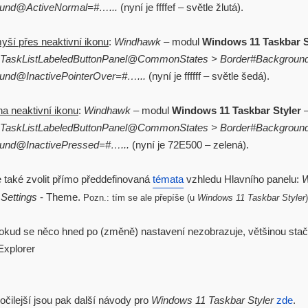
und@ActiveNormal=#…...
(nyní je ffffef – světle žlutá).
myší přes neaktivní ikonu
:
Windhawk
– modul
Windows 11 Taskbar S
.TaskListLabeledButtonPanel@CommonStates > Border#Backgroun
und@InactivePointerOver=#…...
(nyní je ffffff – světle šedá).
 na neaktivní ikonu
:
Windhawk
– modul
Windows 11 Taskbar Styler
.TaskListLabeledButtonPanel@CommonStates > Border#Backgroun
und@InactivePressed=#…...
(nyní je 72E500 – zelená).
také zvolit přímo předdefinovaná
témata
vzhledu Hlavního panelu:
W
–
Settings
- Theme.
Pozn.: tím se ale přepíše (u
Windows 11 Taskbar Styler
kud se něco hned po (změně) nastavení nezobrazuje, většinou stačí
Explorer
očilejší jsou pak další návody pro
Windows 11 Taskbar Styler
zde
.