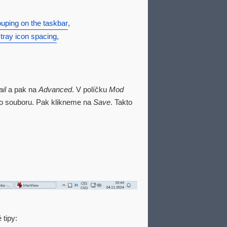
ouping on the taskbar
,
tray icon spacing
,
il
a pak na
Advanced
. V políčku
Mod
o souboru. Pak klikneme na
Save
. Takto
 tipy: