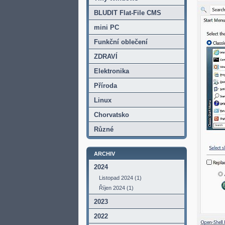
BLUDIT Flat-File CMS
mini PC
Funkční oblečení
ZDRAVÍ
Elektronika
Příroda
Linux
Chorvatsko
Různé
ARCHIV
2024
Listopad 2024 (1)
Říjen 2024 (1)
2023
2022