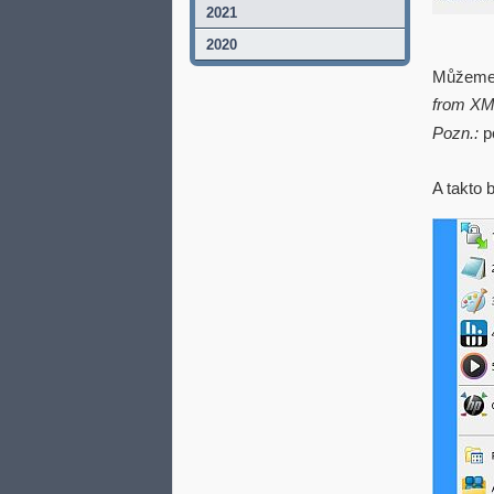
2021
2020
Můžeme s
from XM
Pozn.:
p
A takto 