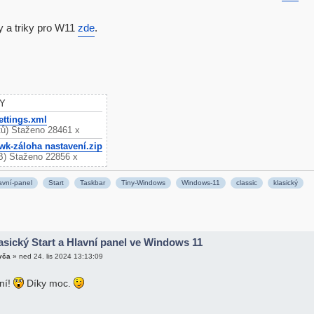
py a triky pro W11
zde
.
Y
ttings.xml
tů) Staženo 28461 x
k-záloha nastavení.zip
iB) Staženo 22856 x
avní-panel
Start
Taskbar
Tiny-Windows
Windows-11
classic
klasický
asický Start a Hlavní panel ve Windows 11
vča
»
ned 24. lis 2024 13:13:09
ní!
Díky moc.