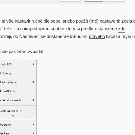
i vše nastavit ručně dle sebe, anebo použít (mé) nastavení: zcela 
L File…
a naimportujeme soubor který si předtím stáhneme
zde
.
ozději, do Nastavení se dostaneme kliknutím
pravého
tlačítka myši n
bude pak Start vypadat: