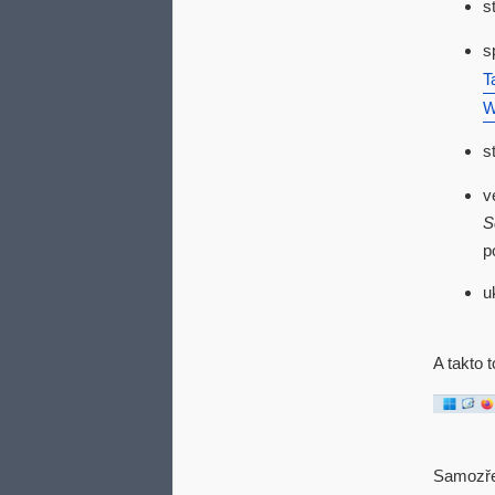
s
s
T
W
s
v
S
p
u
A takto 
Samozřej