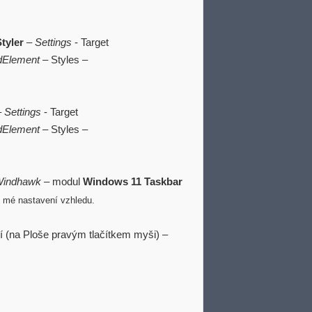
tyler
–
Settings
- Target
dElement
– Styles –
–
Settings
- Target
dElement
– Styles –
indhawk
– modul
Windows 11 Taskbar
) mé nastavení vzhledu.
 (na Ploše pravým tlačítkem myši) –